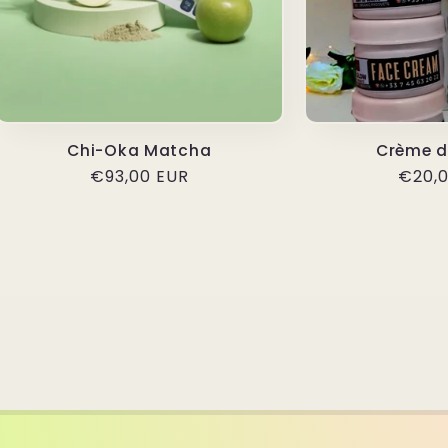
Chi-Oka Matcha
Crème d
Regular
€93,00 EUR
Regul
€20,0
price
price