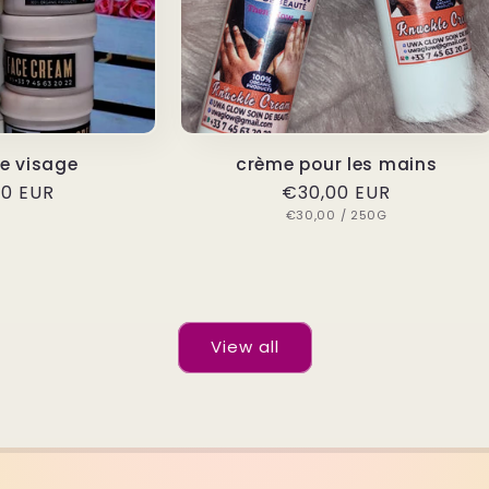
e visage
crème pour les mains
ar
0 EUR
Regular
€30,00 EUR
UNIT
PER
price
€30,00
/
250G
PRICE
View all