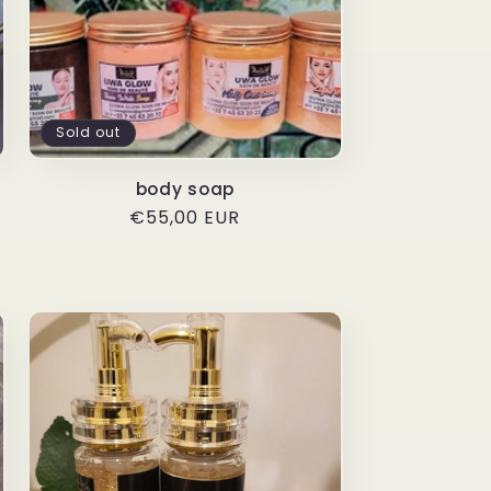
Sold out
body soap
Regular
€55,00 EUR
price