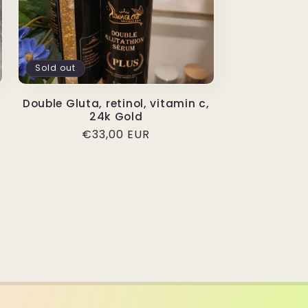
Sold out
Double Gluta, retinol, vitamin c,
24k Gold
Regular
€33,00 EUR
price