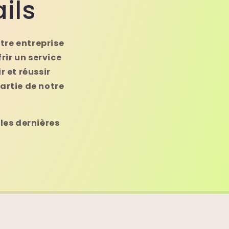
ils
tre entreprise
ir un service
 et réussir
artie de notre
 les dernières