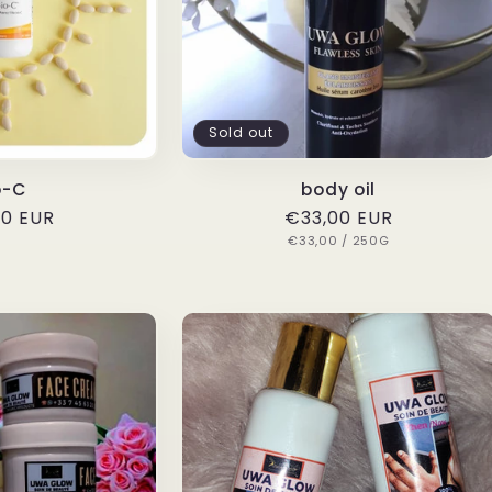
Sold out
o-C
body oil
ar
0 EUR
Regular
€33,00 EUR
UNIT
PER
price
€33,00
/
250G
PRICE