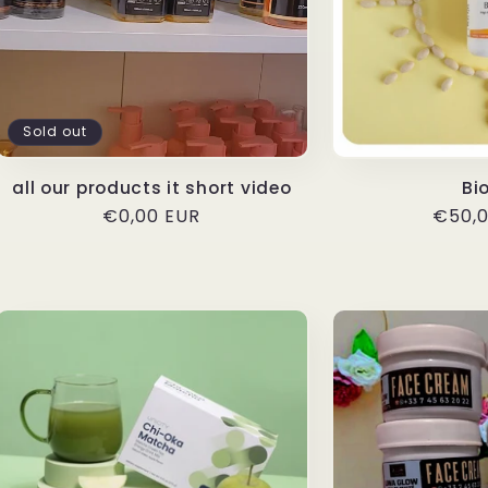
Sold out
all our products it short video
Bi
Regular
€0,00 EUR
Regul
€50,0
price
price