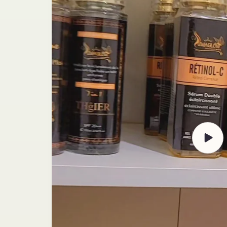
Play
video