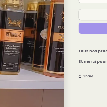
quantity
for
all
our
products
it
short
video
tous nos pro
Et merci pou
Share