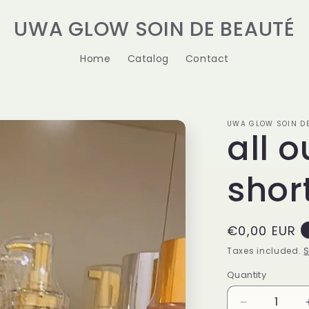
UWA GLOW SOIN DE BEAUTÉ
Home
Catalog
Contact
UWA GLOW SOIN DE
all o
shor
Regular
€0,00 EUR
price
Taxes included.
S
Quantity
Decrease