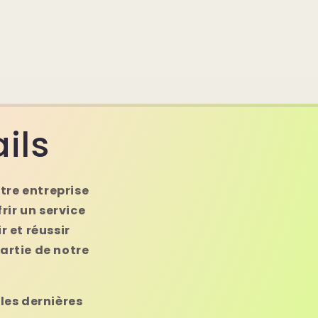
ils
tre entreprise
ir un service
 et réussir
artie de notre
 les dernières