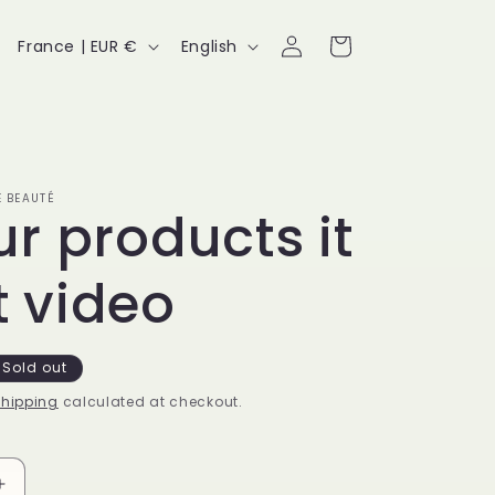
Log
C
L
Cart
France | EUR €
English
in
o
a
u
n
n
g
t
u
 BEAUTÉ
ur products it
r
a
y
g
t video
/
e
r
Sold out
e
hipping
calculated at checkout.
g
i
Increase