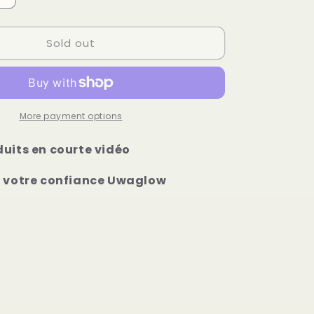
o
quantity
n
for
Sold out
all
our
products
it
short
video
More payment options
duits en courte vidéo
r votre confiance Uwaglow