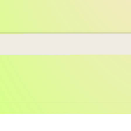
Country/region
Language