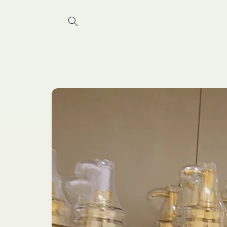
Skip to
content
Skip to
product
information