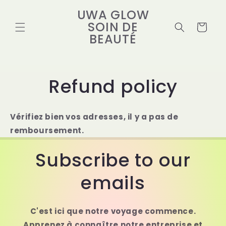
Skip to
UWA GLOW
content
SOIN DE
Cart
BEAUTÉ
Refund policy
Vérifiez bien vos adresses, il y a pas de
remboursement.
Subscribe to our
emails
C'est ici que notre voyage commence.
Apprenez à connaître notre entreprise et