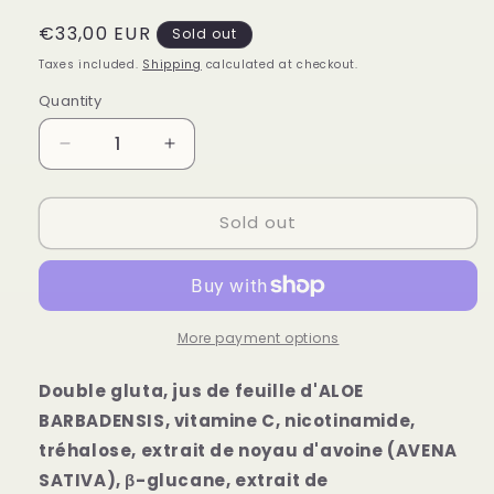
Regular
€33,00 EUR
Sold out
price
Taxes included.
Shipping
calculated at checkout.
Quantity
Decrease
Increase
quantity
quantity
for
for
Sold out
Double
Double
Gluta,
Gluta,
retinol,
retinol,
vitamin
vitamin
c,
c,
24k
24k
More payment options
Gold
Gold
Double gluta, jus de feuille d'ALOE
BARBADENSIS, vitamine C, nicotinamide,
tréhalose, extrait de noyau d'avoine (AVENA
SATIVA), β-glucane, extrait de