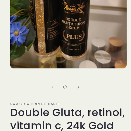
Open
media
1
in
of
1
/
4
modal
UWA GLOW SOIN DE BEAUTÉ
Double Gluta, retinol,
vitamin c, 24k Gold