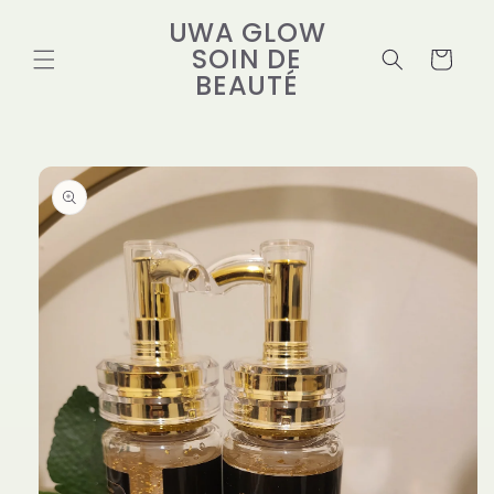
Skip to
UWA GLOW
content
SOIN DE
Cart
BEAUTÉ
Skip to
product
information